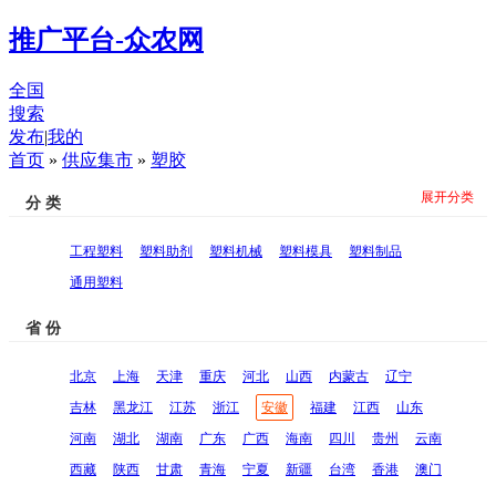
推广平台-众农网
全国
搜索
发布
|
我的
首页
»
供应集市
»
塑胶
展开分类
分 类
工程塑料
塑料助剂
塑料机械
塑料模具
塑料制品
通用塑料
省 份
北京
上海
天津
重庆
河北
山西
内蒙古
辽宁
吉林
黑龙江
江苏
浙江
安徽
福建
江西
山东
河南
湖北
湖南
广东
广西
海南
四川
贵州
云南
西藏
陕西
甘肃
青海
宁夏
新疆
台湾
香港
澳门