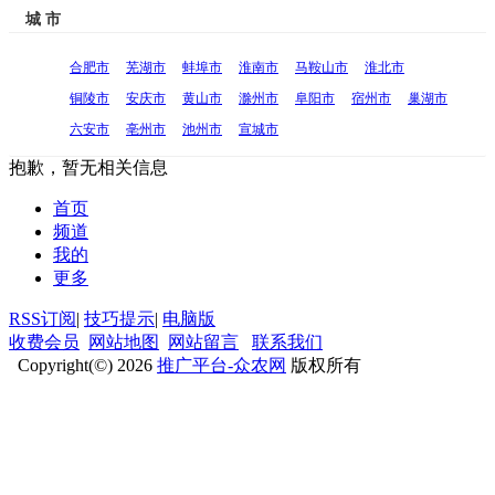
城 市
合肥市
芜湖市
蚌埠市
淮南市
马鞍山市
淮北市
铜陵市
安庆市
黄山市
滁州市
阜阳市
宿州市
巢湖市
六安市
亳州市
池州市
宣城市
抱歉，暂无相关信息
首页
频道
我的
更多
RSS订阅
|
技巧提示
|
电脑版
收费会员
网站地图
网站留言
联系我们
Copyright(©) 2026
推广平台-众农网
版权所有