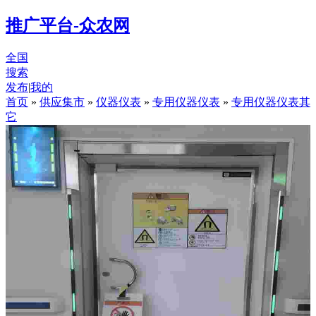
推广平台-众农网
全国
搜索
发布
|
我的
首页
»
供应集市
»
仪器仪表
»
专用仪器仪表
»
专用仪器仪表其
它