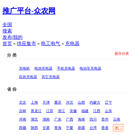
推广平台-众农网
全国
搜索
发布
|
我的
首页
»
供应集市
»
电工电气
»
充电器
展开分类
分 类
充电机
电池充电器
手机充电器
电动车充电器
应急充电器
其它充电器
省 份
北京
上海
天津
重庆
河北
山西
内蒙古
辽宁
吉林
黑龙江
江苏
浙江
安徽
福建
江西
山东
河南
湖北
湖南
广东
广西
海南
四川
贵州
云南
西藏
陕西
甘肃
青海
宁夏
新疆
台湾
香港
澳门