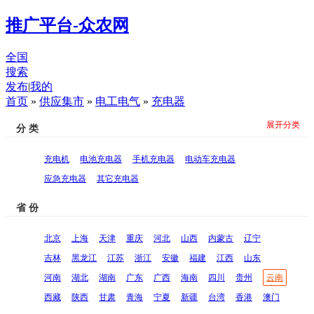
推广平台-众农网
全国
搜索
发布
|
我的
首页
»
供应集市
»
电工电气
»
充电器
展开分类
分 类
充电机
电池充电器
手机充电器
电动车充电器
应急充电器
其它充电器
省 份
北京
上海
天津
重庆
河北
山西
内蒙古
辽宁
吉林
黑龙江
江苏
浙江
安徽
福建
江西
山东
河南
湖北
湖南
广东
广西
海南
四川
贵州
云南
西藏
陕西
甘肃
青海
宁夏
新疆
台湾
香港
澳门