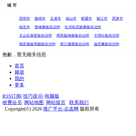
城 市
昆明市
曲靖市
玉溪市
保山市
昭通市
丽江市
思茅市
临沧市
楚雄彝族自治州
红河哈尼族彝族自治州
文山壮族苗族自治州
西双版纳傣族自治州
大理白族自治州
德宏傣族景颇族自治州
怒江傈僳族自治州
迪庆藏族自治州
抱歉，暂无相关信息
首页
频道
我的
更多
RSS订阅
|
技巧提示
|
电脑版
收费会员
网站地图
网站留言
联系我们
Copyright(©) 2026
推广平台-众农网
版权所有