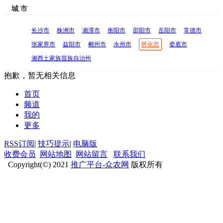
城 市
长沙市
株洲市
湘潭市
衡阳市
邵阳市
岳阳市
常德市
张家界市
益阳市
郴州市
永州市
怀化市
娄底市
湘西土家族苗族自治州
抱歉，暂无相关信息
首页
频道
我的
更多
RSS订阅
|
技巧提示
|
电脑版
收费会员
网站地图
网站留言
联系我们
Copyright(©) 2021
推广平台-众农网
版权所有