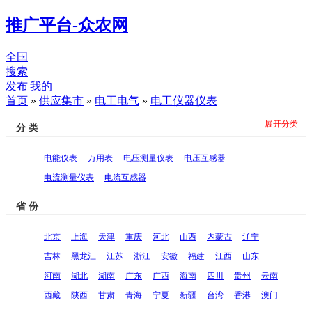
推广平台-众农网
全国
搜索
发布
|
我的
首页
»
供应集市
»
电工电气
»
电工仪器仪表
展开分类
分 类
电能仪表
万用表
电压测量仪表
电压互感器
电流测量仪表
电流互感器
省 份
北京
上海
天津
重庆
河北
山西
内蒙古
辽宁
吉林
黑龙江
江苏
浙江
安徽
福建
江西
山东
河南
湖北
湖南
广东
广西
海南
四川
贵州
云南
西藏
陕西
甘肃
青海
宁夏
新疆
台湾
香港
澳门