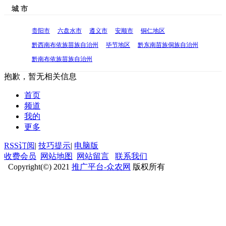
城 市
贵阳市
六盘水市
遵义市
安顺市
铜仁地区
黔西南布依族苗族自治州
毕节地区
黔东南苗族侗族自治州
黔南布依族苗族自治州
抱歉，暂无相关信息
首页
频道
我的
更多
RSS订阅
|
技巧提示
|
电脑版
收费会员
网站地图
网站留言
联系我们
Copyright(©) 2021
推广平台-众农网
版权所有