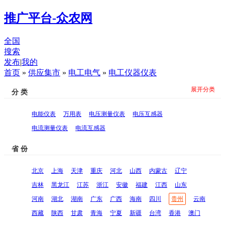
推广平台-众农网
全国
搜索
发布
|
我的
首页
»
供应集市
»
电工电气
»
电工仪器仪表
展开分类
分 类
电能仪表
万用表
电压测量仪表
电压互感器
电流测量仪表
电流互感器
省 份
北京
上海
天津
重庆
河北
山西
内蒙古
辽宁
吉林
黑龙江
江苏
浙江
安徽
福建
江西
山东
河南
湖北
湖南
广东
广西
海南
四川
贵州
云南
西藏
陕西
甘肃
青海
宁夏
新疆
台湾
香港
澳门