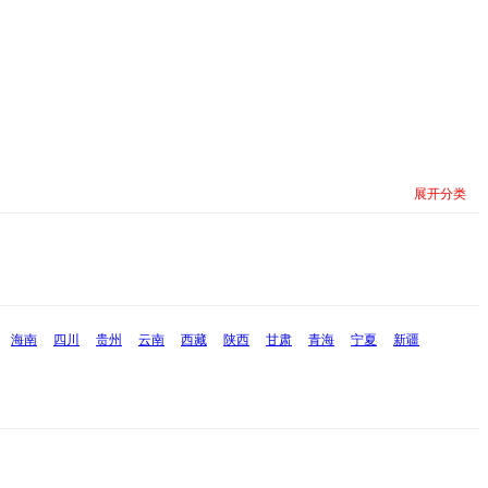
展开分类
海南
四川
贵州
云南
西藏
陕西
甘肃
青海
宁夏
新疆