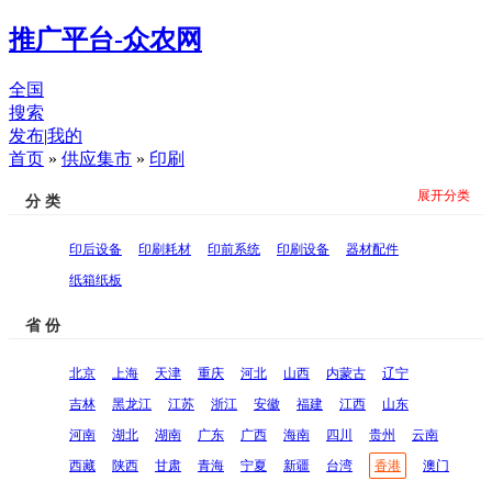
推广平台-众农网
全国
搜索
发布
|
我的
首页
»
供应集市
»
印刷
展开分类
分 类
印后设备
印刷耗材
印前系统
印刷设备
器材配件
纸箱纸板
省 份
北京
上海
天津
重庆
河北
山西
内蒙古
辽宁
吉林
黑龙江
江苏
浙江
安徽
福建
江西
山东
河南
湖北
湖南
广东
广西
海南
四川
贵州
云南
西藏
陕西
甘肃
青海
宁夏
新疆
台湾
香港
澳门