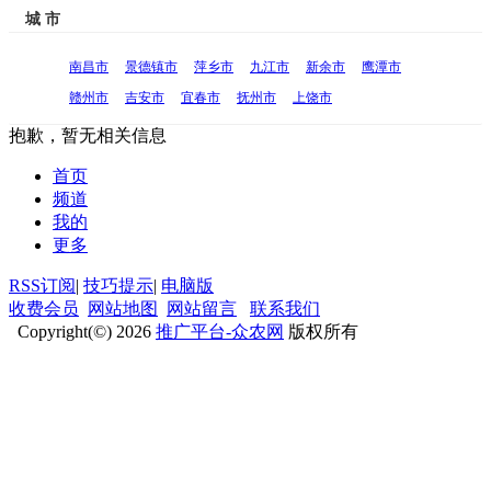
城 市
南昌市
景德镇市
萍乡市
九江市
新余市
鹰潭市
赣州市
吉安市
宜春市
抚州市
上饶市
抱歉，暂无相关信息
首页
频道
我的
更多
RSS订阅
|
技巧提示
|
电脑版
收费会员
网站地图
网站留言
联系我们
Copyright(©) 2026
推广平台-众农网
版权所有