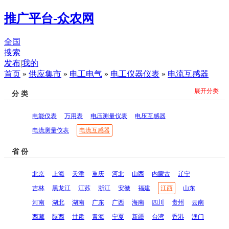
推广平台-众农网
全国
搜索
发布
|
我的
首页
»
供应集市
»
电工电气
»
电工仪器仪表
»
电流互感器
展开分类
分 类
电能仪表
万用表
电压测量仪表
电压互感器
电流测量仪表
电流互感器
省 份
北京
上海
天津
重庆
河北
山西
内蒙古
辽宁
吉林
黑龙江
江苏
浙江
安徽
福建
江西
山东
河南
湖北
湖南
广东
广西
海南
四川
贵州
云南
西藏
陕西
甘肃
青海
宁夏
新疆
台湾
香港
澳门